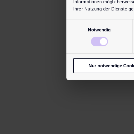
Informationen möglicherweis
Ihrer Nutzung der Dienste g
Einwilligungsauswahl
Need eve
more Insig
Notwendig
Get exclus
Hurry up a
To the new
Nur notwendige Cook